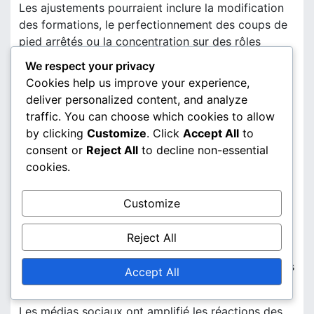
Les ajustements pourraient inclure la modification
des formations, le perfectionnement des coups de
pied arrêtés ou la concentration sur des rôles
spécifiques des joueurs. La capacité à s’adapter
We respect your privacy
tactiquement est essentielle pour réussir dans le
Cookies help us improve your experience,
football international, surtout dans un paysage
deliver personalized content, and analyze
compétitif.
traffic. You can choose which cookies to allow
by clicking
Customize
. Click
Accept All
to
Réactions des fans
consent or
Reject All
to decline non-essential
Les réactions des fans au résultat du match
cookies.
peuvent avoir un impact significatif sur la
dynamique de l’équipe. Une victoire pour
Customize
l’Angleterre peut entraîner un soutien et un
enthousiasme accrus, tandis qu’une défaite pour
Reject All
l’Italie pourrait entraîner des critiques et des appels
au changement. Les fans jouent un rôle crucial dans
Accept All
la création de l’atmosphère entourant l’équipe.
Les médias sociaux ont amplifié les réactions des