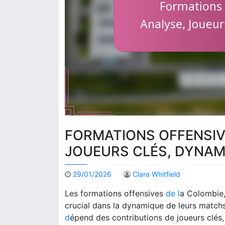
FORMATIONS OFFENSIVE
JOUEURS CLÉS, DYNAM
29/01/2026
Clara Whitfield
Les formations offensives
de l
a Colombie, 
crucial dans la dynamique de leurs matchs
d
épend des contributions de joueurs clés, 