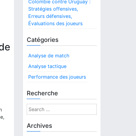
Colombie contre Uruguay :
Stratégies offensives,
Erreurs défensives,
Évaluations des joueurs
Catégories
 de
Analyse de match
Analyse tactique
Performance des joueurs
Recherche
S
n
e
e,
a
Archives
r