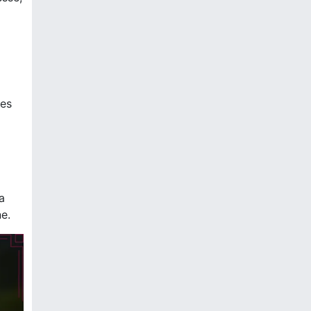
les
a
e.