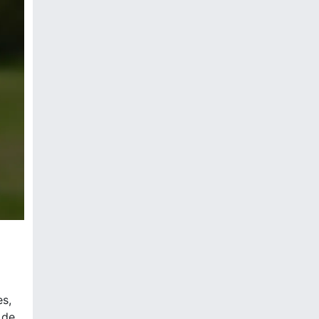
es,
 de