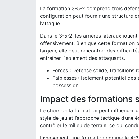
La formation 3-5-2 comprend trois défense
configuration peut fournir une structure d
l’attaque.
Dans le 3-5-2, les arrières latéraux jouent
offensivement. Bien que cette formation pu
largeur, elle peut rencontrer des difficul
entraîner l’isolement des attaquants.
Forces : Défense solide, transitions r
Faiblesses : Isolement potentiel des 
possession.
Impact des formations s
Le choix de la formation peut influencer d
style de jeu et l’approche tactique d’une 
contrôler le milieu de terrain, ce qui cond
Inversement, une formation comme le 4-3-3