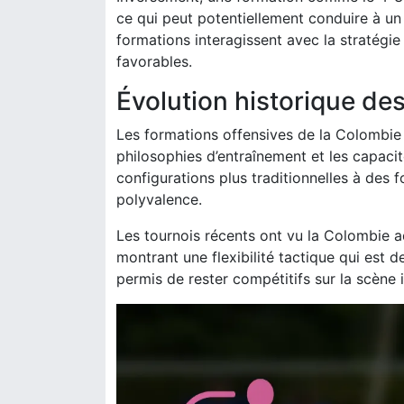
ce qui peut potentiellement conduire à 
formations interagissent avec la stratégie 
favorables.
Évolution historique de
Les formations offensives de la Colombie 
philosophies d’entraînement et les capacit
configurations plus traditionnelles à des f
polyvalence.
Les tournois récents ont vu la Colombie a
montrant une flexibilité tactique qui est d
permis de rester compétitifs sur la scène 