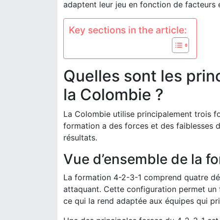
adaptent leur jeu en fonction de facteurs 
Key sections in the article:
Quelles sont les prin
la Colombie ?
La Colombie utilise principalement trois f
formation a des forces et des faiblesses d
résultats.
Vue d’ensemble de la f
La formation 4-2-3-1 comprend quatre défe
attaquant. Cette configuration permet un fo
ce qui la rend adaptée aux équipes qui priv