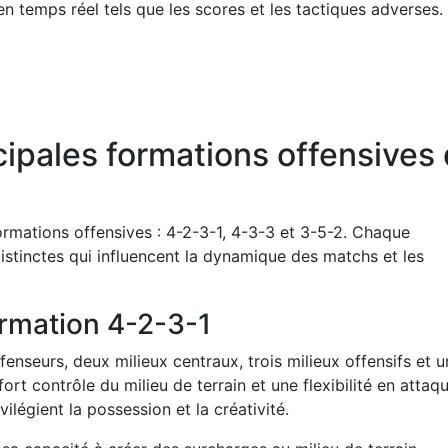
en temps réel tels que les scores et les tactiques adverses.
cipales formations offensives
ormations offensives : 4-2-3-1, 4-3-3 et 3-5-2. Chaque
istinctes qui influencent la dynamique des matchs et les
ormation 4-2-3-1
nseurs, deux milieux centraux, trois milieux offensifs et u
rt contrôle du milieu de terrain et une flexibilité en attaqu
ilégient la possession et la créativité.