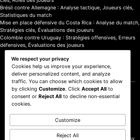
Brésil contre Allemagne : Analyse tactique, Joueurs clés,
Statistiques du match
Mise en place défensive du Costa Rica : Analyse du match,
Stratégies clés, Évaluations des joueurs
Colombie contre Uruguay : Stratégies offensives, Erreurs
défensives, Évaluations des joueurs
We respect your privacy
Cookies help us improve your experience,
deliver personalized content, and analyze
Mentions légales
traffic. You can choose which cookies to allow
by clicking
Customize
. Click
Accept All
to
Votre vie privée
consent or
Reject All
to decline non-essential
Cookies et suivi
cookies.
Accord utilisateur
Qui nous sommes
Customize
Nous joindre
Reject All
Proudly powered by WordPress
|
Theme: news-box by