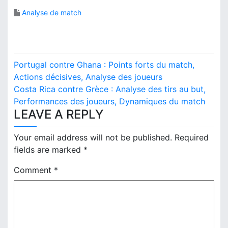
Analyse de match
P
Portugal contre Ghana : Points forts du match,
o
Actions décisives, Analyse des joueurs
Costa Rica contre Grèce : Analyse des tirs au but,
s
Performances des joueurs, Dynamiques du match
LEAVE A REPLY
t
n
Your email address will not be published.
Required
fields are marked
*
a
Comment
*
v
i
g