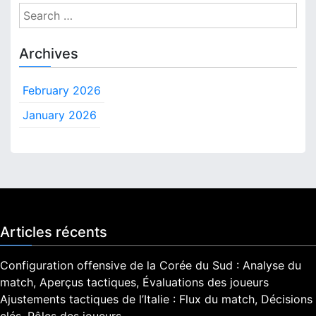
S
e
a
Archives
r
c
February 2026
h
f
January 2026
o
r
:
Articles récents
Configuration offensive de la Corée du Sud : Analyse du
match, Aperçus tactiques, Évaluations des joueurs
Ajustements tactiques de l’Italie : Flux du match, Décisions
clés, Rôles des joueurs