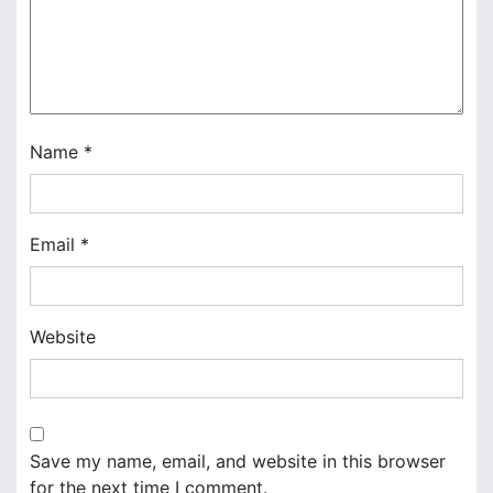
a
t
i
o
Name
*
n
Email
*
Website
Save my name, email, and website in this browser
for the next time I comment.